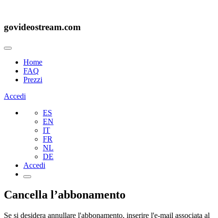
govideostream.com
Home
FAQ
Prezzi
Accedi
ES
EN
IT
FR
NL
DE
Accedi
Cancella l’abbonamento
Se si desidera annullare l'abbonamento, inserire l'e-mail associata al