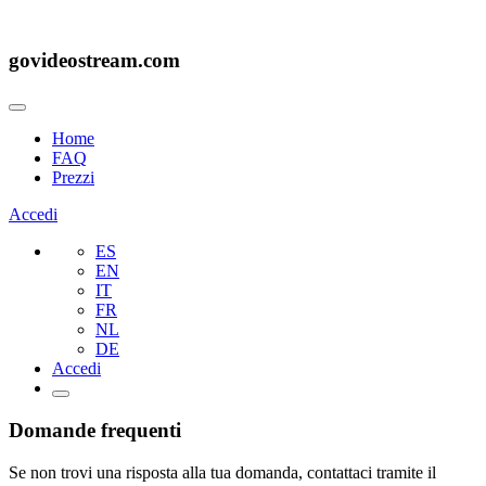
govideostream.com
Home
FAQ
Prezzi
Accedi
ES
EN
IT
FR
NL
DE
Accedi
Domande frequenti
Se non trovi una risposta alla tua domanda, contattaci tramite il